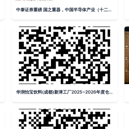
中泰证券重磅 国之重器，中国半导体产业（十二）——晶圆代工与IDM的云端突围
华润怡宝饮料(成都)新津工厂2025~2026年度仓储部业务外包项目中标结果公告——基于云的业务外包服务落地