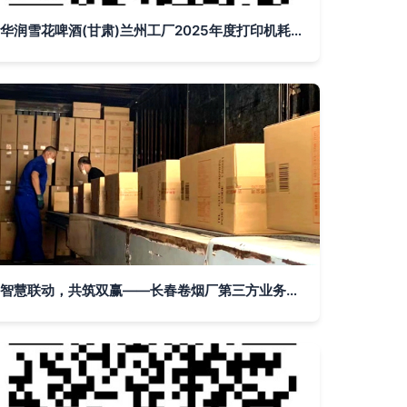
华润雪花啤酒(甘肃)兰州工厂2025年度打印机耗材及维修外包业务询价采购公告
智慧联动，共筑双赢——长春卷烟厂第三方业务外包人员积极助力企业疫情防控和生产经营