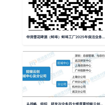
华润雪花啤酒（蚌埠）蚌埠工厂2025年保洁业务外包询价公告 基于云的业务外包服务新模式
从战略、组织、研发与业务四大维度看招银云创与金融壹账通的云服务外包竞争格局