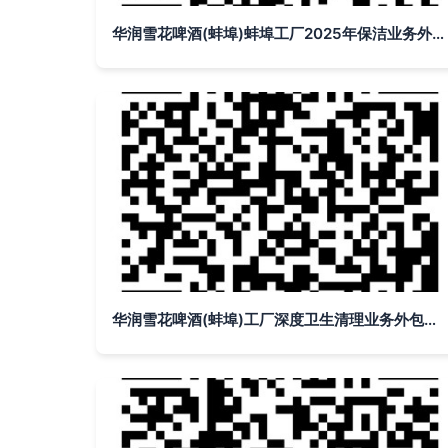
华润雪花啤酒(蚌埠)蚌埠工厂2025年保洁业务外包询价公告
华润雪花啤酒(蚌埠)工厂深度卫生清理业务外包询价公告 基于云的业务外包服务创新