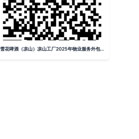
雪花啤酒（凉山）凉山工厂2025年物业服务外包业务公开招标采购中标候选人公示——基于云的业务外包服务模式分析