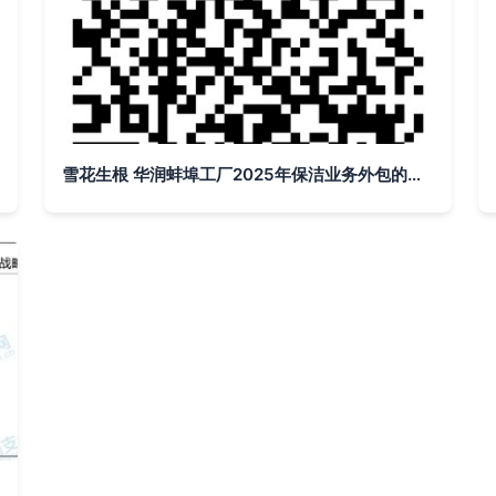
雪花生根 华润蚌埠工厂2025年保洁业务外包的云端解耦实践