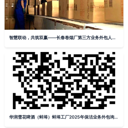
智慧联动，共筑双赢——长春卷烟厂第三方业务外包人员积极助力企业疫情防控和生产经营
华润雪花啤酒（蚌埠）蚌埠工厂2025年保洁业务外包询价公告 基于云的业务外包服务新模式