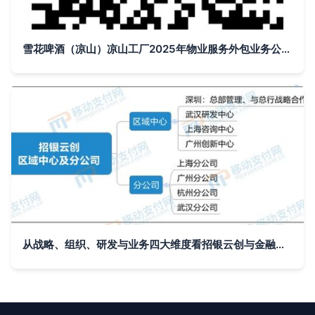
雪花啤酒（凉山）凉山工厂2025年物业服务外包业务公开招标采购中标候选人公示——基于云的业务外包服务模式分析
从战略、组织、研发与业务四大维度看招银云创与金融壹账通的云服务外包竞争格局