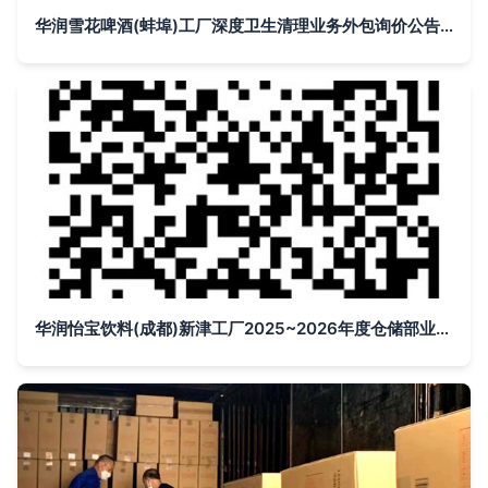
华润雪花啤酒(蚌埠)工厂深度卫生清理业务外包询价公告 基于云的业务外包服务创新
华润怡宝饮料(成都)新津工厂2025~2026年度仓储部业务外包项目中标结果公告——基于云的业务外包服务落地