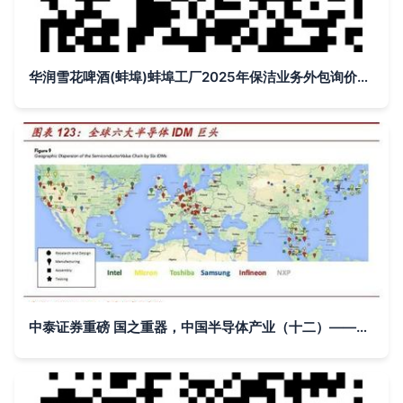
华润雪花啤酒(蚌埠)蚌埠工厂2025年保洁业务外包询价公告
中泰证券重磅 国之重器，中国半导体产业（十二）——晶圆代工与IDM的云端突围